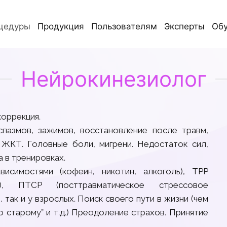
цедуры
Продукция
Пользователям
Эксперты
Об
Нейрокинезиолог
коррекция.
спазмов, зажимов, восстановление после травм,
 ЖКТ. Головные боли, мигрени. Недостаток сил,
 в тренировках.
исимостями (кофеин, никотин, алкоголь), ТРР
ия), ПТСР (посттравматическое стрессовое
 так и у взрослых. Поиск своего пути в жизни (чем
по старому” и т.д.) Преодоление страхов. Принятие