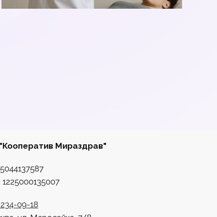
"Кооператив Мираздрав"
5044137587
 1225000135007
 234-09-18